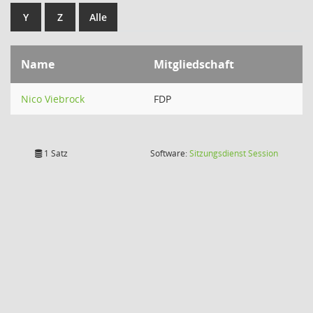
Y
Z
Alle
Name
Mitgliedschaft
Nico Viebrock
FDP
(Wird in
1 Satz
Software:
Sitzungsdienst
Session