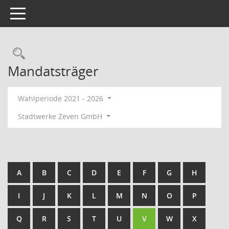
Toggle navigation
Rechercheauswahl
Mandatsträger
Wahlperiode 2021 - 2026
Stadtwerke Zeven GmbH
A
B
C
D
E
F
G
H
I
J
K
L
M
N
O
P
Q
R
S
T
U
V
W
X