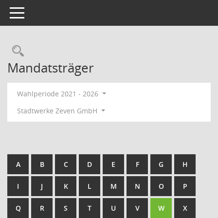
Toggle navigation
Rechercheauswahl
Mandatsträger
Wahlperiode 2021 - 2026
Stadtwerke Zeven GmbH
A
B
C
D
E
F
G
H
I
J
K
L
M
N
O
P
Q
R
S
T
U
V
W
X