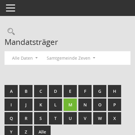
Toggle navigation
Rechercheauswahl
Mandatsträger
Alle Daten
Samtgemeinde Zeven
A
B
C
D
E
F
G
H
I
J
K
L
M
N
O
P
Q
R
S
T
U
V
W
X
Y
Z
Alle