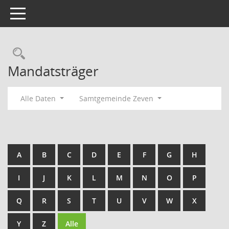
Toggle navigation
Rechercheauswahl
Mandatsträger
Alle Daten
Samtgemeinde Zeven
A
B
C
D
E
F
G
H
I
J
K
L
M
N
O
P
Q
R
S
T
U
V
W
X
Y
Z
Alle