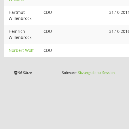
Hartmut
CDU
31.10.201
Willenbrock
Heinrich
CDU
31.10.201
Willenbrock
Norbert Wolf
CDU
(Wird in
96 Sätze
Software:
Sitzungsdienst
Session