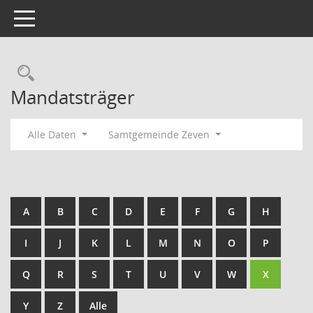
Toggle navigation
Rechercheauswahl
Mandatsträger
Alle Daten
Samtgemeinde Zeven
A
B
C
D
E
F
G
H
I
J
K
L
M
N
O
P
Q
R
S
T
U
V
W
X
Y
Z
Alle