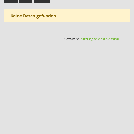
Keine Daten gefunden.
(Wird in
Software:
Sitzungsdienst
Session