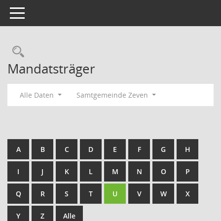
Toggle navigation
Rechercheauswahl
Mandatsträger
Alle Daten
Samtgemeinde Zeven
A
B
C
D
E
F
G
H
I
J
K
L
M
N
O
P
Q
R
S
T
U
V
W
X
Y
Z
Alle