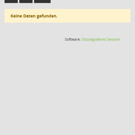
Keine Daten gefunden.
(Wird in
Software:
Sitzungsdienst
Session