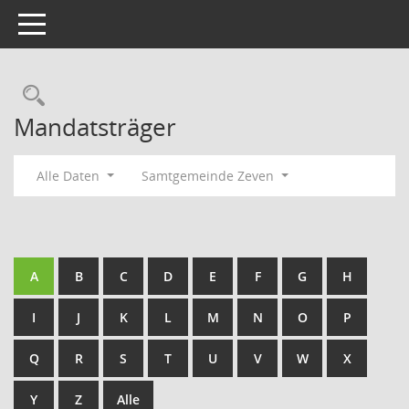
Toggle navigation
Rechercheauswahl
Mandatsträger
Alle Daten
Samtgemeinde Zeven
A
B
C
D
E
F
G
H
I
J
K
L
M
N
O
P
Q
R
S
T
U
V
W
X
Y
Z
Alle