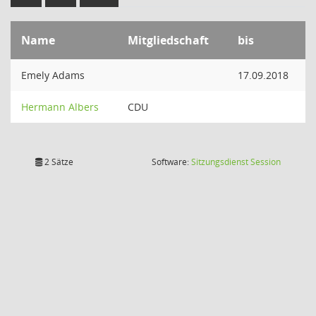
Name
Mitgliedschaft
bis
Emely Adams
17.09.2018
Hermann Albers
CDU
(Wird in
2 Sätze
Software:
Sitzungsdienst
Session