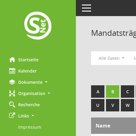
Toggle navigation
Mandatsträ
Alle Daten
Startseite
Kalender
Dokumente
A
B
C
Organisation
Recherche
U
V
W
Links
Name
Impressum