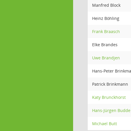
Manfred Block
Heinz Böhling
Frank Braasch
Elke Brandes
Uwe Brandjen
Hans-Peter Brinkm
Patrick Brinkmann
Katy Brunckhorst
Hans-Jürgen Budde
Michael Butt