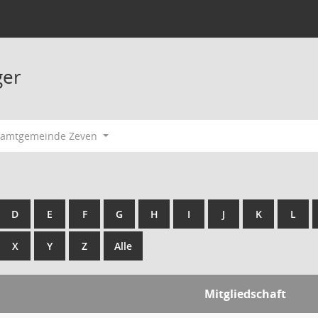
ger
Samtgemeinde Zeven
D
E
F
G
H
I
J
K
L
X
Y
Z
Alle
Mitgliedschaft