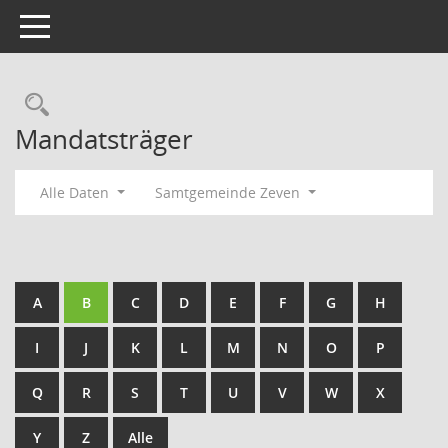
Toggle navigation
Rechercheauswahl
Mandatsträger
Alle Daten
Samtgemeinde Zeven
A
B
C
D
E
F
G
H
I
J
K
L
M
N
O
P
Q
R
S
T
U
V
W
X
Y
Z
Alle