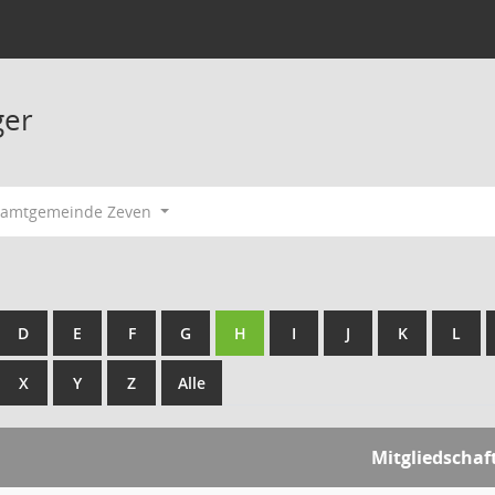
ger
Samtgemeinde Zeven
D
E
F
G
H
I
J
K
L
X
Y
Z
Alle
Mitgliedschaf