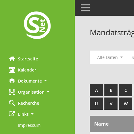
Toggle navigation
Mandatsträ
Alle Daten
Startseite
Kalender
Dokumente
A
B
C
Organisation
Recherche
U
V
W
Links
Name
Impressum