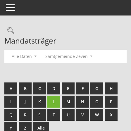
Toggle navigation
Rechercheauswahl
Mandatsträger
Alle Daten
Samtgemeinde Zeven
A
B
C
D
E
F
G
H
I
J
K
L
M
N
O
P
Q
R
S
T
U
V
W
X
Y
Z
Alle