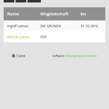
Name
Mitgliedschaft
bis
Ingolf Lienau
DIE GRÜNEN
31.10.2016
Henrik Lüben
FDP
(Wird in
2 Sätze
Software:
Sitzungsdienst
Session