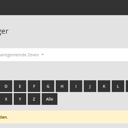
ger
Samtgemeinde Zeven
D
E
F
G
H
I
J
K
L
X
Y
Z
Alle
den.