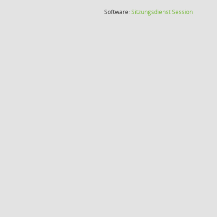
(Wird in
Software:
Sitzungsdienst
Session