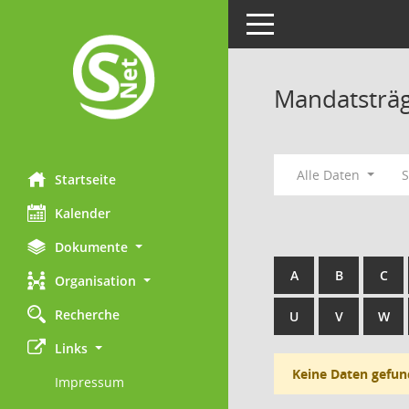
Toggle navigation
Mandatsträ
Alle Daten
Startseite
Kalender
Dokumente
A
B
C
Organisation
Recherche
U
V
W
Links
Keine Daten gefun
Impressum