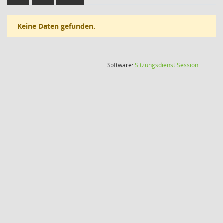
Keine Daten gefunden.
(Wird in
Software:
Sitzungsdienst
Session