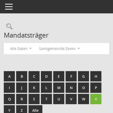
Toggle navigation
Rechercheauswahl
Mandatsträger
Alle Daten
Samtgemeinde Zeven
A
B
C
D
E
F
G
H
I
J
K
L
M
N
O
P
Q
R
S
T
U
V
W
X
Y
Z
Alle