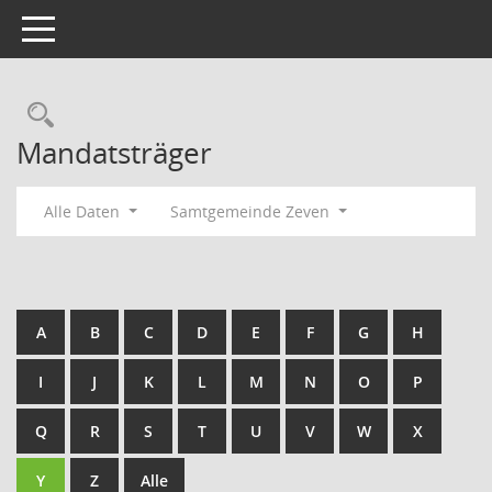
Toggle navigation
Rechercheauswahl
Mandatsträger
Alle Daten
Samtgemeinde Zeven
A
B
C
D
E
F
G
H
I
J
K
L
M
N
O
P
Q
R
S
T
U
V
W
X
Y
Z
Alle