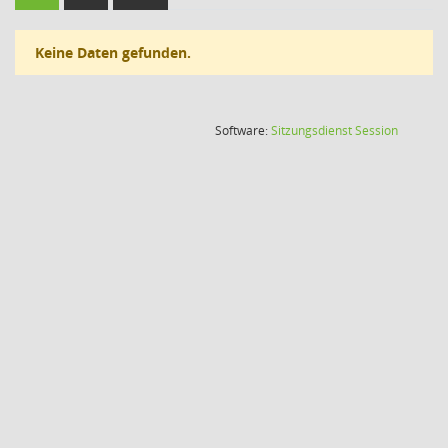
Keine Daten gefunden.
(Wird in
Software:
Sitzungsdienst
Session