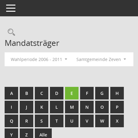
Toggle navigation
Rechercheauswahl
Mandatsträger
Wahlperiode 2006 - 2011
Samtgemeinde Zeven
A
B
C
D
E
F
G
H
I
J
K
L
M
N
O
P
Q
R
S
T
U
V
W
X
Y
Z
Alle