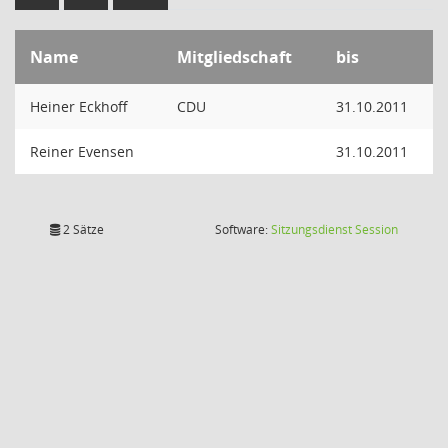
Name
Mitgliedschaft
bis
Heiner Eckhoff
CDU
31.10.2011
Reiner Evensen
31.10.2011
(Wird in
2 Sätze
Software:
Sitzungsdienst
Session