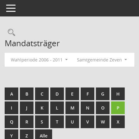
Toggle navigation
Rechercheauswahl
Mandatsträger
Wahlperiode 2006 - 2011
Samtgemeinde Zeven
A
B
C
D
E
F
G
H
I
J
K
L
M
N
O
P
Q
R
S
T
U
V
W
X
Y
Z
Alle