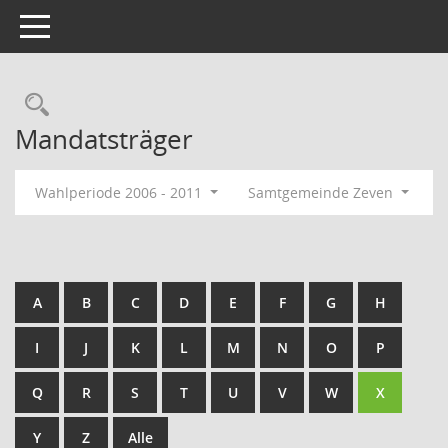
Toggle navigation
Rechercheauswahl
Mandatsträger
Wahlperiode 2006 - 2011
Samtgemeinde Zeven
A
B
C
D
E
F
G
H
I
J
K
L
M
N
O
P
Q
R
S
T
U
V
W
X
Y
Z
Alle