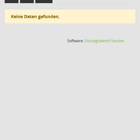
Keine Daten gefunden.
(Wird in
Software:
Sitzungsdienst
Session