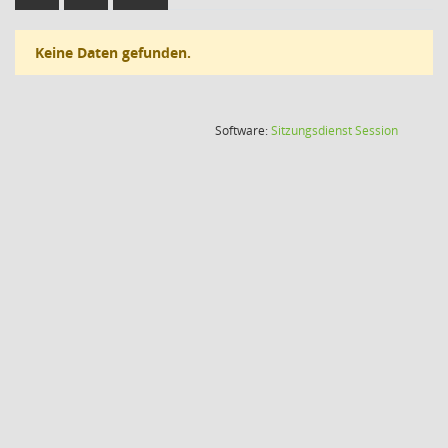
Keine Daten gefunden.
(Wird in
Software:
Sitzungsdienst
Session