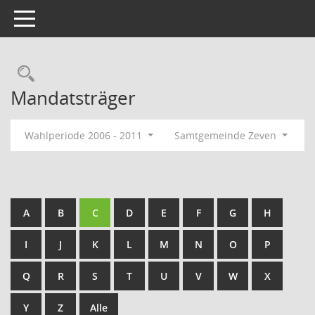
Toggle navigation
Rechercheauswahl
Mandatsträger
Wahlperiode 2006 - 2011
Samtgemeinde Zeven
A
B
C
D
E
F
G
H
I
J
K
L
M
N
O
P
Q
R
S
T
U
V
W
X
Y
Z
Alle