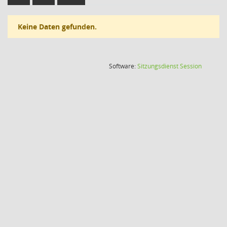
Keine Daten gefunden.
(Wird in
Software:
Sitzungsdienst
Session