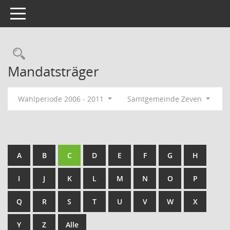
Toggle navigation
Rechercheauswahl
Mandatsträger
Wahlperiode 2006 - 2011
Samtgemeinde Zeven
A
B
C
D
E
F
G
H
I
J
K
L
M
N
O
P
Q
R
S
T
U
V
W
X
Y
Z
Alle