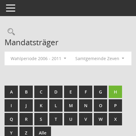
Toggle navigation
Rechercheauswahl
Mandatsträger
Wahlperiode 2006 - 2011
Samtgemeinde Zeven
A
B
C
D
E
F
G
H
I
J
K
L
M
N
O
P
Q
R
S
T
U
V
W
X
Y
Z
Alle