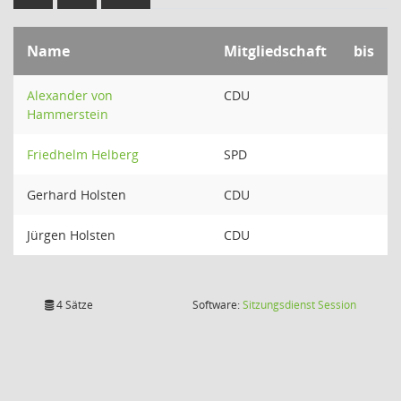
Name
Mitgliedschaft
bis
Alexander von
CDU
Hammerstein
Friedhelm Helberg
SPD
Gerhard Holsten
CDU
Jürgen Holsten
CDU
(Wird in
4 Sätze
Software:
Sitzungsdienst
Session