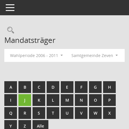
Toggle navigation
Rechercheauswahl
Mandatsträger
Wahlperiode 2006 - 2011
Samtgemeinde Zeven
A
B
C
D
E
F
G
H
I
J
K
L
M
N
O
P
Q
R
S
T
U
V
W
X
Y
Z
Alle