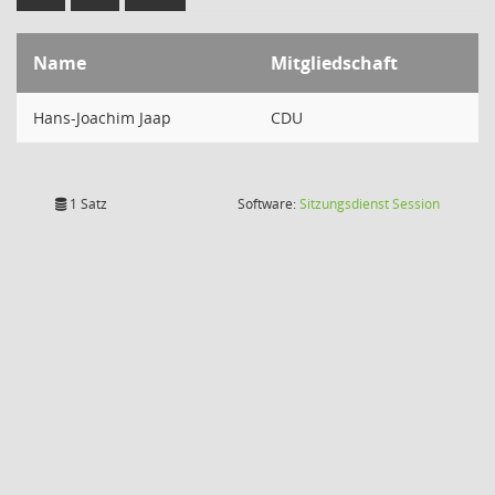
Name
Mitgliedschaft
Hans-Joachim Jaap
CDU
(Wird in
1 Satz
Software:
Sitzungsdienst
Session