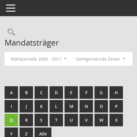
Toggle navigation
Rechercheauswahl
Mandatsträger
Wahlperiode 2006 - 2011
Samtgemeinde Zeven
A
B
C
D
E
F
G
H
I
J
K
L
M
N
O
P
Q
R
S
T
U
V
W
X
Y
Z
Alle