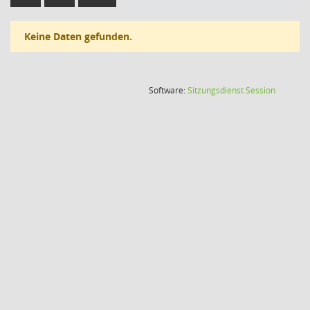
Keine Daten gefunden.
(Wird in
Software:
Sitzungsdienst
Session