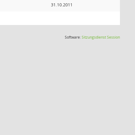
31.10.2011
(Wird in
Software:
Sitzungsdienst
Session