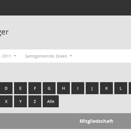
ger
- 2011
Samtgemeinde Zeven
D
E
F
G
H
I
J
K
L
X
Y
Z
Alle
Mitgliedschaft