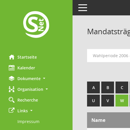
Toggle navigation
Mandatsträ
Wahlperiode 2006 
Startseite
Kalender
Dokumente
A
B
C
Organisation
Recherche
U
V
W
Links
Name
Impressum