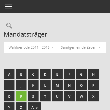
Toggle navigation
Rechercheauswahl
Mandatsträger
Wahlperiode 2011 - 2016
Samtgemeinde Zeven
A
B
C
D
E
F
G
H
I
J
K
L
M
N
O
P
Q
R
S
T
U
V
W
X
Y
Z
Alle