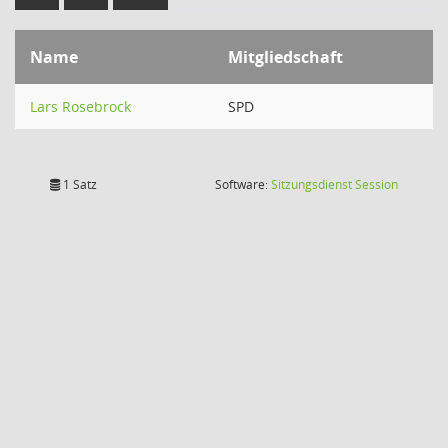
Name
Mitgliedschaft
Lars Rosebrock
SPD
(Wird in
1 Satz
Software:
Sitzungsdienst
Session