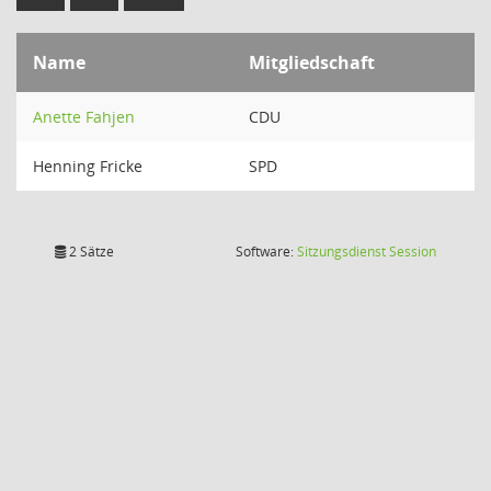
Name
Mitgliedschaft
Anette Fahjen
CDU
Henning Fricke
SPD
(Wird in
2 Sätze
Software:
Sitzungsdienst
Session