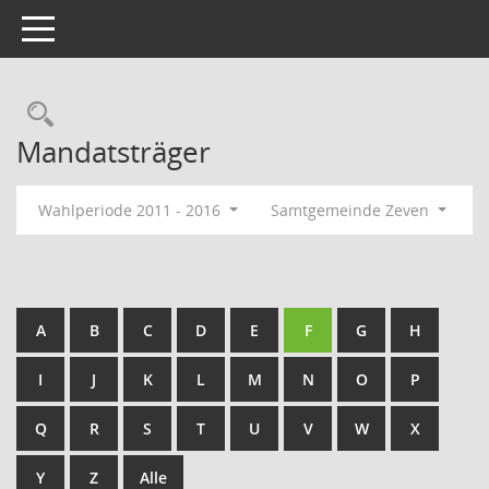
Toggle navigation
Rechercheauswahl
Mandatsträger
Wahlperiode 2011 - 2016
Samtgemeinde Zeven
A
B
C
D
E
F
G
H
I
J
K
L
M
N
O
P
Q
R
S
T
U
V
W
X
Y
Z
Alle