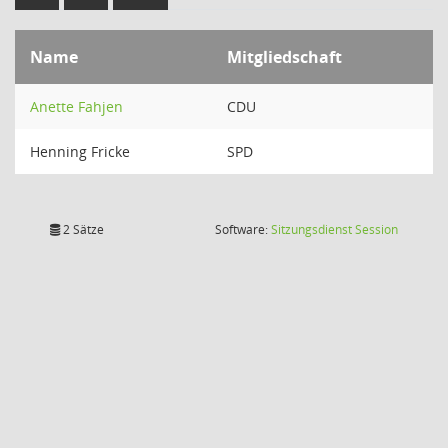
Name
Mitgliedschaft
Anette Fahjen
CDU
Henning Fricke
SPD
(Wird in
2 Sätze
Software:
Sitzungsdienst
Session