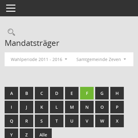
Toggle navigation
Rechercheauswahl
Mandatsträger
Wahlperiode 2011 - 2016
Samtgemeinde Zeven
A
B
C
D
E
F
G
H
I
J
K
L
M
N
O
P
Q
R
S
T
U
V
W
X
Y
Z
Alle