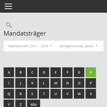
Toggle navigation
Rechercheauswahl
Mandatsträger
Wahlperiode 2011 - 2016
Samtgemeinde Zeven
A
B
C
D
E
F
G
H
I
J
K
L
M
N
O
P
Q
R
S
T
U
V
W
X
Y
Z
Alle