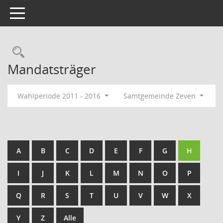
Toggle navigation
Rechercheauswahl
Mandatsträger
Wahlperiode 2011 - 2016
Samtgemeinde Zeven
A
B
C
D
E
F
G
H
I
J
K
L
M
N
O
P
Q
R
S
T
U
V
W
X
Y
Z
Alle