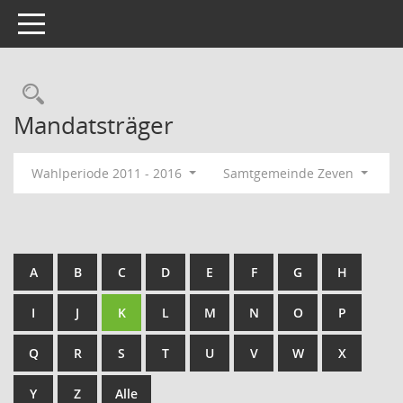
Toggle navigation
Rechercheauswahl
Mandatsträger
Wahlperiode 2011 - 2016
Samtgemeinde Zeven
A
B
C
D
E
F
G
H
I
J
K
L
M
N
O
P
Q
R
S
T
U
V
W
X
Y
Z
Alle