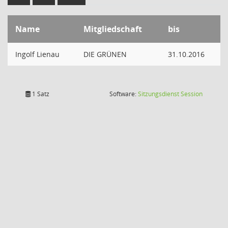
Name
Mitgliedschaft
bis
Ingolf Lienau
DIE GRÜNEN
31.10.2016
(Wird in
1 Satz
Software:
Sitzungsdienst
Session