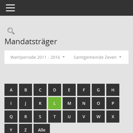
Toggle navigation
Rechercheauswahl
Mandatsträger
Wahlperiode 2011 - 2016
Samtgemeinde Zeven
A
B
C
D
E
F
G
H
I
J
K
L
M
N
O
P
Q
R
S
T
U
V
W
X
Y
Z
Alle