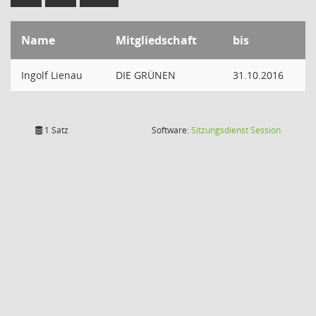
Name
Mitgliedschaft
bis
Ingolf Lienau
DIE GRÜNEN
31.10.2016
(Wird in
1 Satz
Software:
Sitzungsdienst
Session