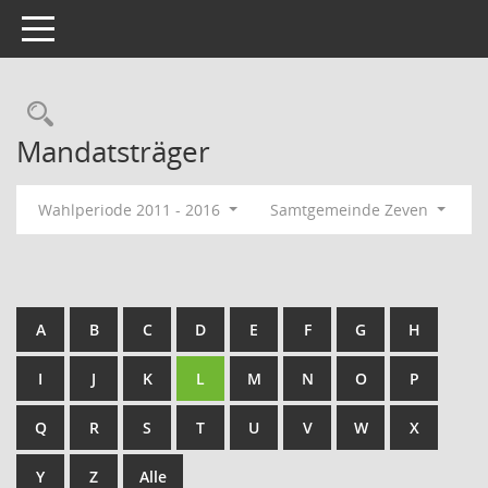
Toggle navigation
Rechercheauswahl
Mandatsträger
Wahlperiode 2011 - 2016
Samtgemeinde Zeven
A
B
C
D
E
F
G
H
I
J
K
L
M
N
O
P
Q
R
S
T
U
V
W
X
Y
Z
Alle