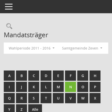
Toggle navigation
Rechercheauswahl
Mandatsträger
Wahlperiode 2011 - 2016
Samtgemeinde Zeven
A
B
C
D
E
F
G
H
I
J
K
L
M
N
O
P
Q
R
S
T
U
V
W
X
Y
Z
Alle