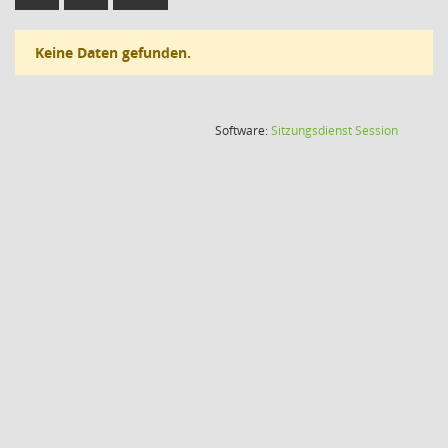
Keine Daten gefunden.
(Wird in
Software:
Sitzungsdienst
Session