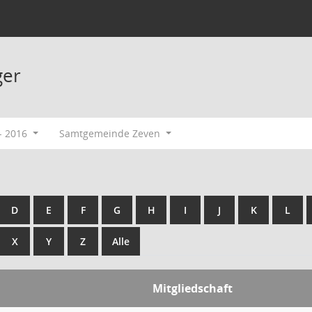
ger
- 2016
Samtgemeinde Zeven
D
E
F
G
H
I
J
K
L
X
Y
Z
Alle
Mitgliedschaft