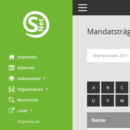
Toggle navigation
Mandatsträ
Wahlperiode 2011 
Startseite
Kalender
Dokumente
A
B
C
Organisation
Recherche
U
V
W
Links
Name
Impressum