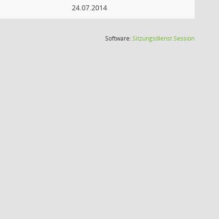
24.07.2014
(Wird in
Software:
Sitzungsdienst
Session