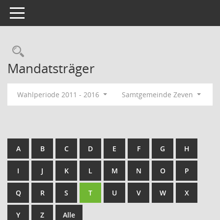
Toggle navigation
Rechercheauswahl
Mandatsträger
Wahlperiode 2011 - 2016
Samtgemeinde Zeven
A
B
C
D
E
F
G
H
I
J
K
L
M
N
O
P
Q
R
S
T
U
V
W
X
Y
Z
Alle