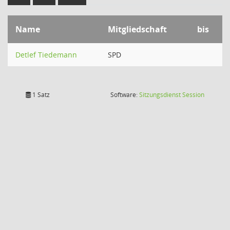
Name
Mitgliedschaft
bis
Detlef Tiedemann
SPD
(Wird in
1 Satz
Software:
Sitzungsdienst
Session