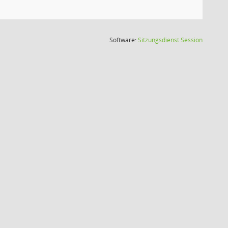
(Wird in
Software:
Sitzungsdienst
Session