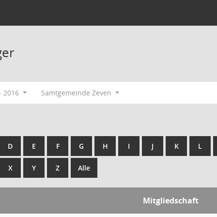
ger
- 2016
Samtgemeinde Zeven
D
E
F
G
H
I
J
K
L
X
Y
Z
Alle
Mitgliedschaft