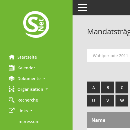
Toggle navigation
Mandatsträ
Wahlperiode 2011 
Startseite
Kalender
Dokumente
A
B
C
Organisation
Recherche
U
V
W
Links
Name
Impressum