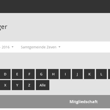
ger
- 2016
Samtgemeinde Zeven
D
E
F
G
H
I
J
K
L
X
Y
Z
Alle
Mitgliedschaft