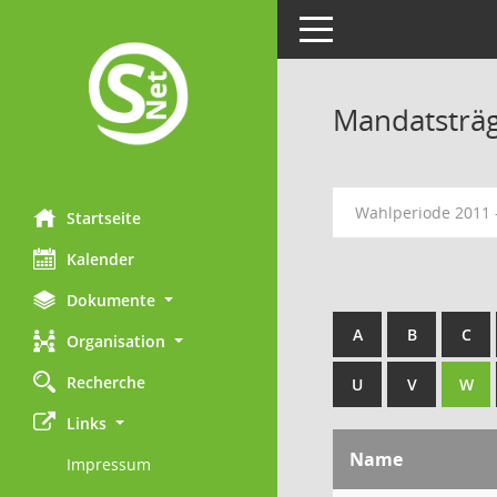
Toggle navigation
Mandatsträ
Wahlperiode 2011 
Startseite
Kalender
Dokumente
A
B
C
Organisation
Recherche
U
V
W
Links
Name
Impressum