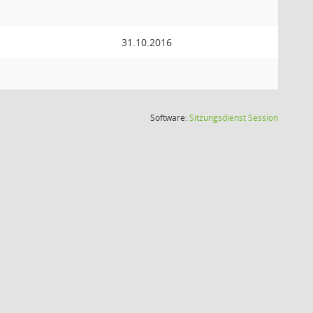
31.10.2016
(Wird in
Software:
Sitzungsdienst
Session