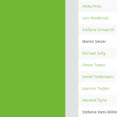
Heiko Pries
Lars Rosebrock
Stefanie Schwerdt
Martin Setzer
Michael Solty
Simon Tewes
Detlef Tiedemann
Joachim Tietjen
Hendrik Tijink
Stefanie Viets-Mille