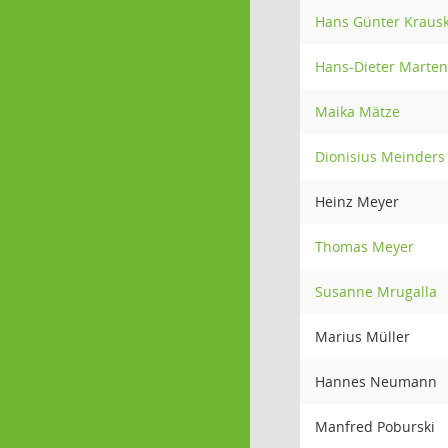
Hans Günter Kraus
Hans-Dieter Marten
Maika Mätze
Dionisius Meinders
Heinz Meyer
Thomas Meyer
Susanne Mrugalla
Marius Müller
Hannes Neumann
Manfred Poburski