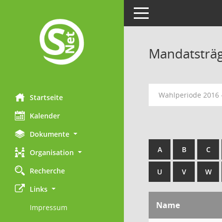
Toggle navigation
Mandatsträ
Wahlperiode 2016 
Startseite
Kalender
Dokumente
A
B
C
Organisation
Recherche
U
V
W
Links
Name
Impressum