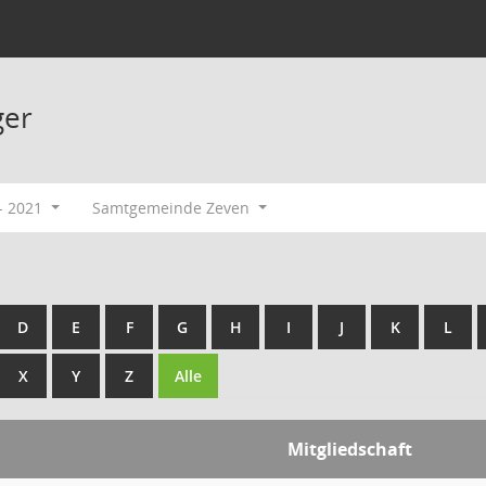
ger
- 2021
Samtgemeinde Zeven
D
E
F
G
H
I
J
K
L
X
Y
Z
Alle
Mitgliedschaft