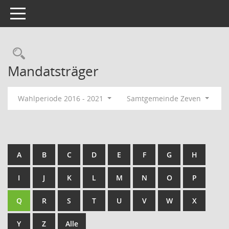
Toggle navigation
Rechercheauswahl
Mandatsträger
Wahlperiode 2016 - 2021
Samtgemeinde Zeven
A
B
C
D
E
F
G
H
I
J
K
L
M
N
O
P
Q
R
S
T
U
V
W
X
Y
Z
Alle