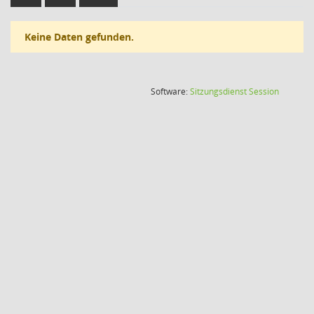
Keine Daten gefunden.
(Wird in
Software:
Sitzungsdienst
Session