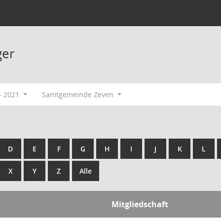
ger
- 2021
Samtgemeinde Zeven
D
E
F
G
H
I
J
K
L
X
Y
Z
Alle
Mitgliedschaft