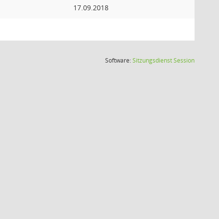
17.09.2018
(Wird in
Software:
Sitzungsdienst
Session