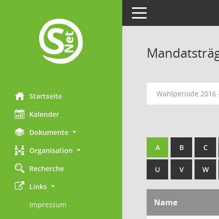
Toggle navigation
Mandatsträ
Wahlperiode 2016 
Startseite
Kalender
Dokumente
A
B
C
Organisation
Recherche
U
V
W
Links
Name
Impressum