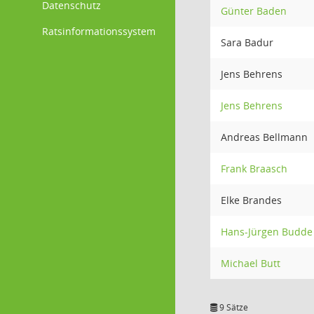
Datenschutz
Günter Baden
Ratsinformationssystem
Sara Badur
Jens Behrens
Jens Behrens
Andreas Bellmann
Frank Braasch
Elke Brandes
Hans-Jürgen Budde
Michael Butt
9 Sätze