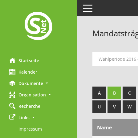
Toggle navigation
Mandatsträ
Wahlperiode 2016 
Startseite
Kalender
Dokumente
A
B
C
Organisation
Recherche
U
V
W
Links
Name
Impressum