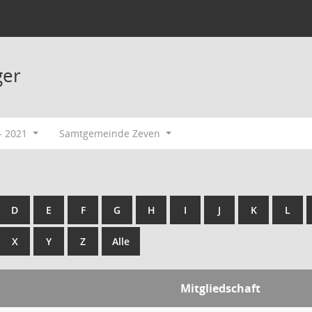
ger
- 2021
Samtgemeinde Zeven
D
E
F
G
H
I
J
K
L
X
Y
Z
Alle
Mitgliedschaft