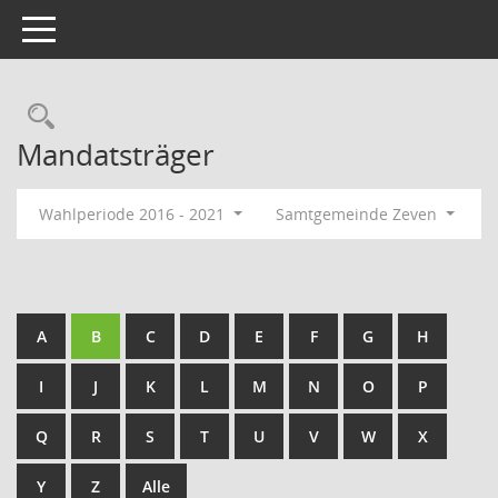
Toggle navigation
Rechercheauswahl
Mandatsträger
Wahlperiode 2016 - 2021
Samtgemeinde Zeven
A
B
C
D
E
F
G
H
I
J
K
L
M
N
O
P
Q
R
S
T
U
V
W
X
Y
Z
Alle