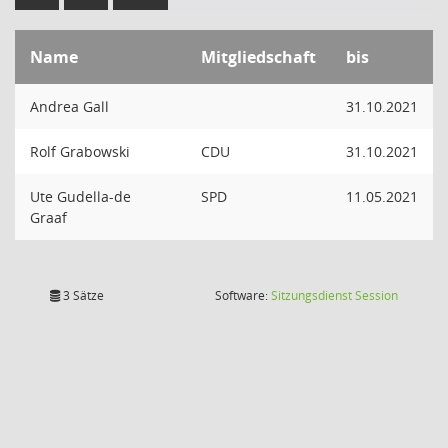
Name
Mitgliedschaft
bis
Andrea Gall
31.10.2021
Rolf Grabowski
CDU
31.10.2021
Ute Gudella-de
SPD
11.05.2021
Graaf
(Wird in
3 Sätze
Software:
Sitzungsdienst
Session