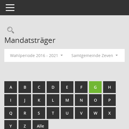
Toggle navigation
Rechercheauswahl
Mandatsträger
Wahlperiode 2016 - 2021
Samtgemeinde Zeven
A
B
C
D
E
F
G
H
I
J
K
L
M
N
O
P
Q
R
S
T
U
V
W
X
Y
Z
Alle