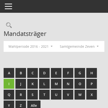
Toggle navigation
Rechercheauswahl
Mandatsträger
Wahlperiode 2016 - 2021
Samtgemeinde Zeven
A
B
C
D
E
F
G
H
I
J
K
L
M
N
O
P
Q
R
S
T
U
V
W
X
Y
Z
Alle