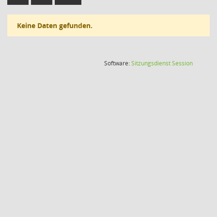
Keine Daten gefunden.
(Wird in
Software:
Sitzungsdienst
Session