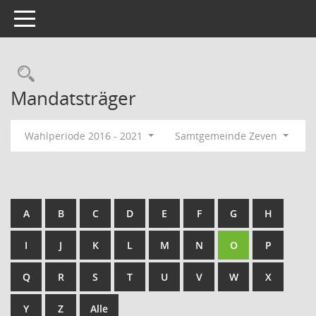
Toggle navigation
Rechercheauswahl
Mandatsträger
Wahlperiode 2016 - 2021
Samtgemeinde Zeven
A
B
C
D
E
F
G
H
I
J
K
L
M
N
O
P
Q
R
S
T
U
V
W
X
Y
Z
Alle