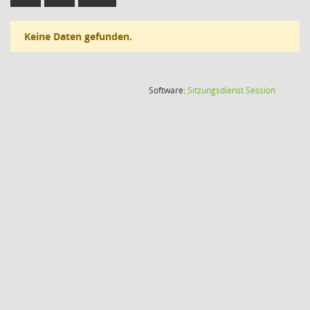
Keine Daten gefunden.
(Wird in
Software:
Sitzungsdienst
Session