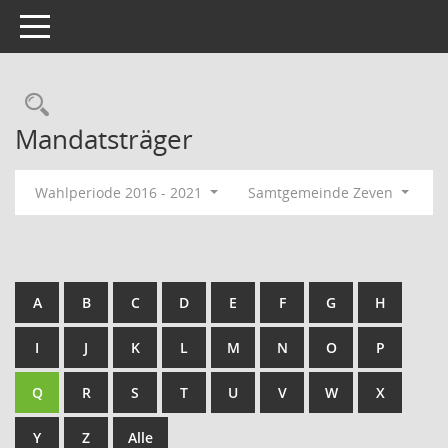
Toggle navigation
Rechercheauswahl
Mandatsträger
Wahlperiode 2016 - 2021
Samtgemeinde Zeven
A
B
C
D
E
F
G
H
I
J
K
L
M
N
O
P
Q
R
S
T
U
V
W
X
Y
Z
Alle