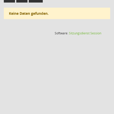
Keine Daten gefunden.
(Wird in
Software:
Sitzungsdienst
Session