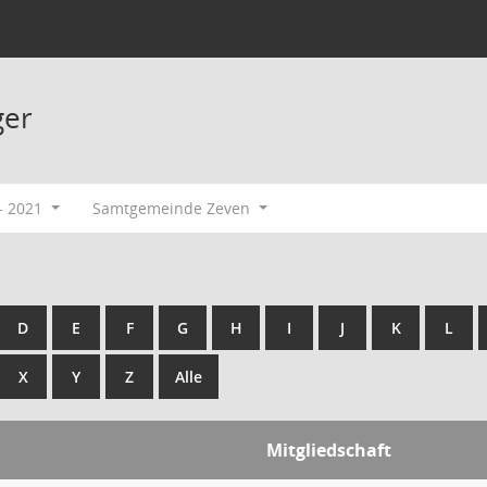
ger
- 2021
Samtgemeinde Zeven
D
E
F
G
H
I
J
K
L
X
Y
Z
Alle
Mitgliedschaft