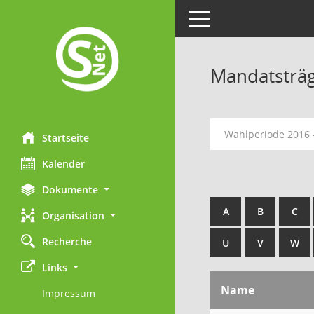
Toggle navigation
Mandatsträ
Wahlperiode 2016 
Startseite
Kalender
Dokumente
A
B
C
Organisation
Recherche
U
V
W
Links
Name
Impressum