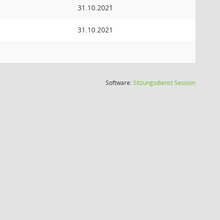
31.10.2021
31.10.2021
(Wird in
Software:
Sitzungsdienst
Session