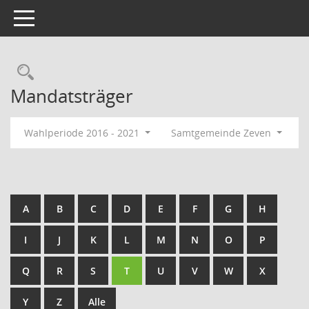
Toggle navigation
Rechercheauswahl
Mandatsträger
Wahlperiode 2016 - 2021
Samtgemeinde Zeven
A
B
C
D
E
F
G
H
I
J
K
L
M
N
O
P
Q
R
S
T
U
V
W
X
Y
Z
Alle