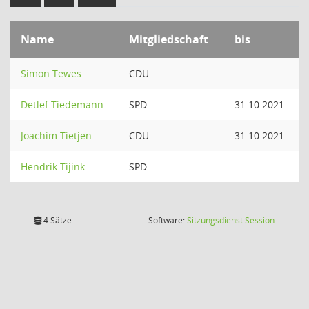
Name
Mitgliedschaft
bis
Simon Tewes
CDU
Detlef Tiedemann
SPD
31.10.2021
Joachim Tietjen
CDU
31.10.2021
Hendrik Tijink
SPD
(Wird in
4 Sätze
Software:
Sitzungsdienst
Session