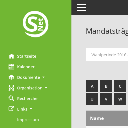
Toggle navigation
Mandatsträ
Wahlperiode 2016 
Startseite
Kalender
Dokumente
A
B
C
Organisation
Recherche
U
V
W
Links
Name
Impressum