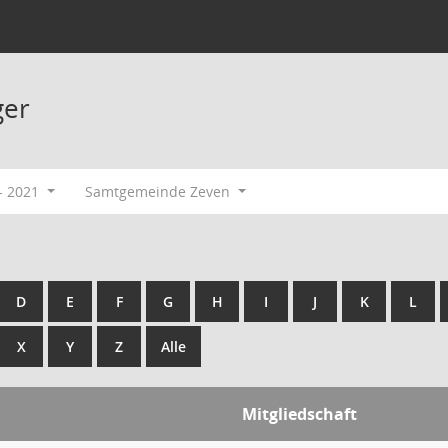
ger
- 2021
Samtgemeinde Zeven
D
E
F
G
H
I
J
K
L
X
Y
Z
Alle
Mitgliedschaft