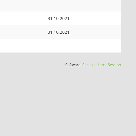
31.10.2021
31.10.2021
(Wird in
Software:
Sitzungsdienst
Session