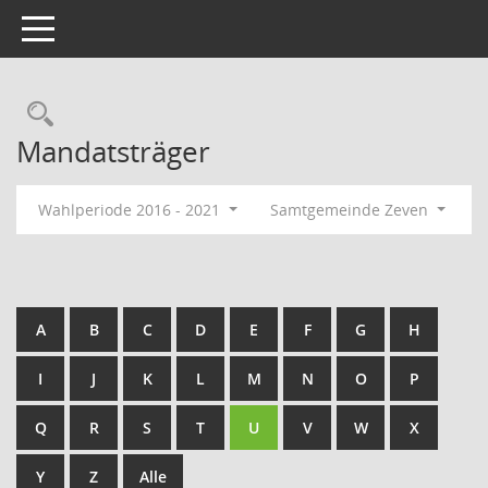
Toggle navigation
Rechercheauswahl
Mandatsträger
Wahlperiode 2016 - 2021
Samtgemeinde Zeven
A
B
C
D
E
F
G
H
I
J
K
L
M
N
O
P
Q
R
S
T
U
V
W
X
Y
Z
Alle