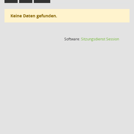
Keine Daten gefunden.
(Wird in
Software:
Sitzungsdienst
Session