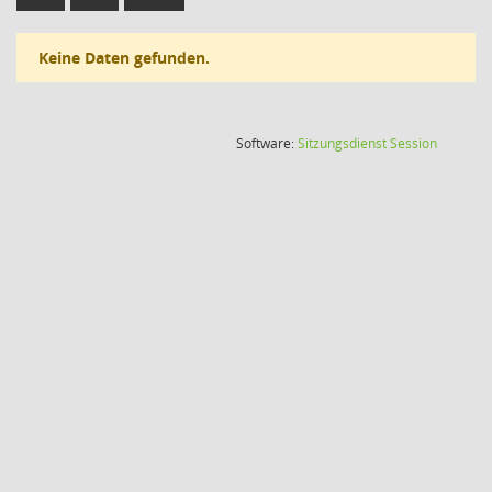
Keine Daten gefunden.
(Wird in
Software:
Sitzungsdienst
Session