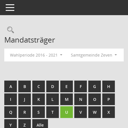
Toggle navigation
Rechercheauswahl
Mandatsträger
Wahlperiode 2016 - 2021
Samtgemeinde Zeven
A
B
C
D
E
F
G
H
I
J
K
L
M
N
O
P
Q
R
S
T
U
V
W
X
Y
Z
Alle